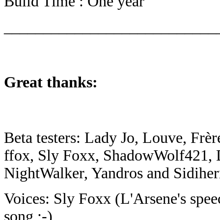
Build Time : One year
___________________________
Great thanks:
Beta testers: Lady Jo, Louve, Frè
ffox, Sly Foxx, ShadowWolf421, D
NightWalker, Yandros and Sidiher
Voices: Sly Foxx (L'Arsene's speec
song ;-)