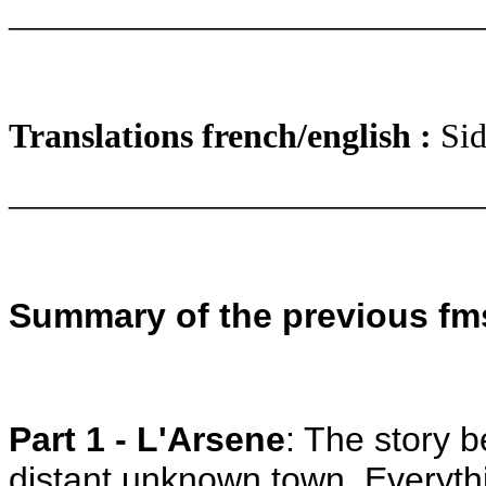
___________________________
Translations french/english :
Sid
___________________________
Summary of the previous fm
Part 1 - L'Arsene
: The story b
distant unknown town. Everythin