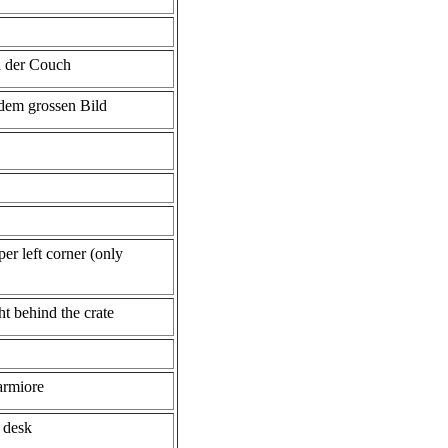
n der Couch
dem grossen Bild
per left corner (only
ht behind the crate
armiore
 desk